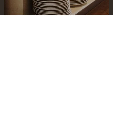
BIANCO SAPORI D\'ITALIA
-
ATRIA RESIDENCES GADING
SERPONG
RAPAT & ACARA