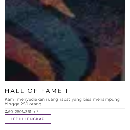
HALL OF FAME 1
Kami menyediakan ruang rapat yang bisa menampung
hingga 250 orang
60-250
361
m²
LEBIH LENGKAP