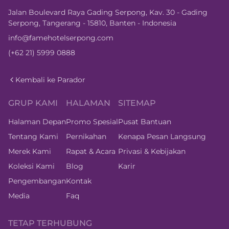
Jalan Boulevard Raya Gading Serpong, Kav. 30 - Gading
Serpong, Tangerang - 15810, Banten - Indonesia
info@famehotelserpong.com
(+62 21) 5999 0888
Kembali ke Parador
GRUP KAMI
HALAMAN
SITEMAP
Halaman Depan
Promo Spesial
Pusat Bantuan
Tentang Kami
Pernikahan
Kenapa Pesan Langsung
Merek Kami
Rapat & Acara
Privasi & Kebijakan
Koleksi Kami
Blog
Karir
Pengembangan
Kontak
Media
Faq
TETAP TERHUBUNG